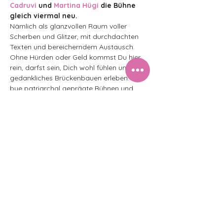
Cadruvi
 und 
Martina Hügi
 die Bühne 
gleich viermal neu.
Nämlich als glanzvollen Raum voller 
Scherben und Glitzer, mit durchdachten 
Texten und bereicherndem Austausch. 
Ohne Hürden oder Geld kommst Du hier 
rein, darfst sein, Dich wohl fühlen und 
gedankliches Brückenbauen erleben. Bye 
bye patriarchal geprägte Bühnen und 
Hallo Diversity mit literarischer Vielfalt in 
einem Safer Space! Lasst uns gemeinsam 
weinen, lachen und hässig sein. Und vor 
allem: Lasst uns gemeinsam glitzern!
Eintritt: Barrierefrei und Kollekte / All 
genders welcome
Reservation: 
03.12.2024
 04.02.2025
01.04.2025