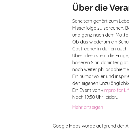
Über die Vera
Scheitern gehört zum Leben
Misserfolge zu sprechen. B
und ganz nach dem Motto «S
Ob das wiederum ein Schuss
Gastredner:in dürfen auch 
Über allem steht die Frag
höheren Sinn dahinter gibt
noch weiter philosophiert 
Ein humorvoller und inspir
den eigenen Unzulänglichke
Ein Event von «
Impro for Li
Nach 19:30 Uhr leider…
Mehr anzeigen
Google Maps wurde aufgrund der Anal