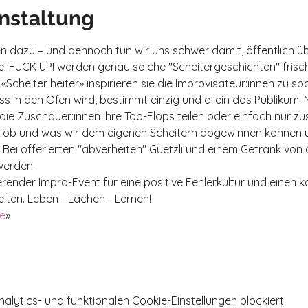
nstaltung
 dazu – und dennoch tun wir uns schwer damit, öffentlich üb
ei FUCK UP! werden genau solche "Scheitergeschichten" frisc
cheiter heiter» inspirieren sie die Improvisateur:innen zu 
 in den Ofen wird, bestimmt einzig und allein das Publikum.
die Zuschauer:innen ihre Top-Flops teilen oder einfach nur z
e, ob und was wir dem eigenen Scheitern abgewinnen können 
. Bei offerierten "abverheiten" Guetzli und einem Getränk von
werden.
ierender Impro-Event für eine positive Fehlerkultur und einen
iten. Leben - Lachen - Lernen!
fe
»
ytics- und funktionalen Cookie-Einstellungen blockiert.