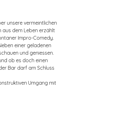
er unsere vermeintlichen 
h aus dem Leben erzählt 
spontaner Impro-Comedy. 
 Neben einer geladenen 
uschauen und geniessen.
und ob es doch einen 
 der Bar darf am Schluss 
 konstruktiven Umgang mit 