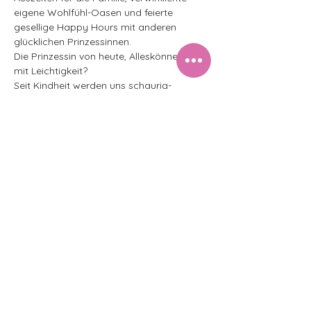
eigene Wohlfühl-Oasen und feierte 
gesellige Happy Hours mit anderen 
glücklichen Prinzessinnen.
Die Prinzessin von heute, Alleskönnerin 
mit Leichtigkeit?
Seit Kindheit werden uns schaurig-
kitschige Märchen erzählt. Alles Lügen, die 
zu oft wahr werden. Das will Martina 
nutzen, um alte Geschichten neu zu 
erzählen.
Ein leichtfüssiger Abend voller Abgründe, 
Geschichten und Musik, der gedanklich 
berauscht.
Diese Veranstaltung teilen