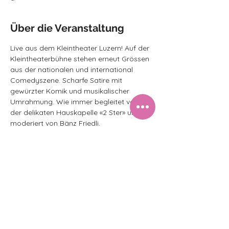
Über die Veranstaltung
Live aus dem Kleintheater Luzern! Auf der 
Kleintheaterbühne stehen erneut Grössen 
aus der nationalen und international 
Comedyszene. Scharfe Satire mit 
gewürzter Komik und musikalischer 
Umrahmung. Wie immer begleitet von 
der delikaten Hauskapelle «2 Ster» und 
moderiert von Bänz Friedli.
Sie attackieren unsere Ohren mit Poesie, 
Satire und Kabarett. Dazu gibt es die 
Musik von der Hauskapelle «2 
Ster. Moderiert von Bänz Friedli.
Moderation
Hauskapelle